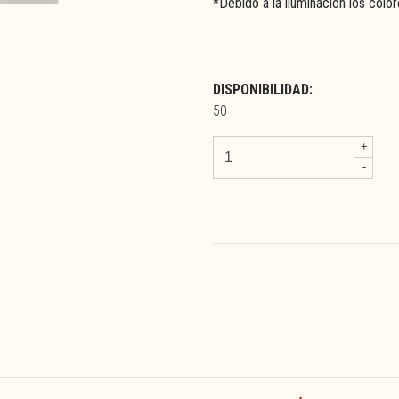
*Debido a la iluminación los colo
DISPONIBILIDAD:
50
+
-