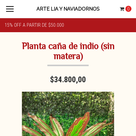
ARTE LIA Y NAVIADORNOS
0
15% OFF A PARTIR DE $50.000
Planta caña de indio (sin
matera)
$34.800,00