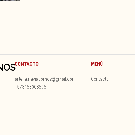
CONTACTO
MENÚ
NOS
artelia.naviadornos@gmail.com
Contacto
+573158008595